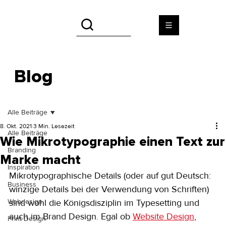
Blog
Alle Beiträge
8. Okt. 2021
3 Min. Lesezeit
Alle Beiträge
Wie Mikrotypographie einen Text zur
Branding
Marke macht
Inspiration
Mikrotypographische Details (oder auf gut Deutsch: 
Business
winzige Details bei der Verwendung von Schriften) 
Webdesign
sind wohl die Königsdisziplin im Typesetting und 
auch im Brand Design. Egal ob 
Website Design
, 
Print Design