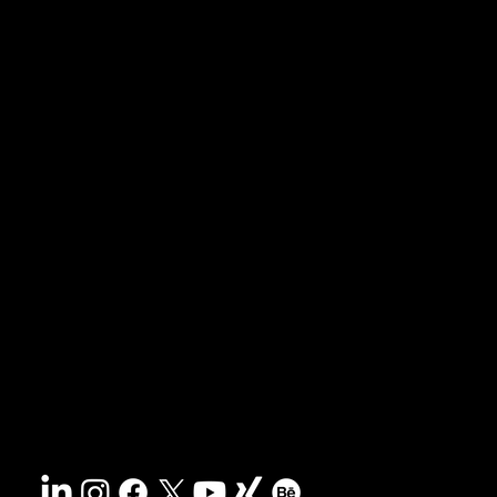
News & Blog
Portfolio
Tipps & Freebies
Masterclass
Presse-Archiv
FAQs
Suche
Kontakt
Nachhaltigkeit
Impressum
&
AGB
Barrierefreiheit
Datenschutz