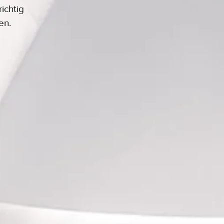
ichtig
en.