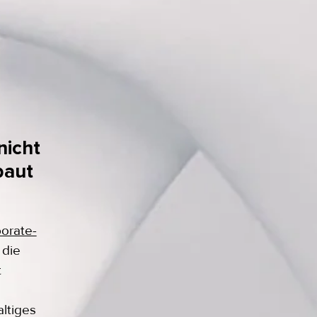
nicht
baut
orate-
 die
t
ltiges