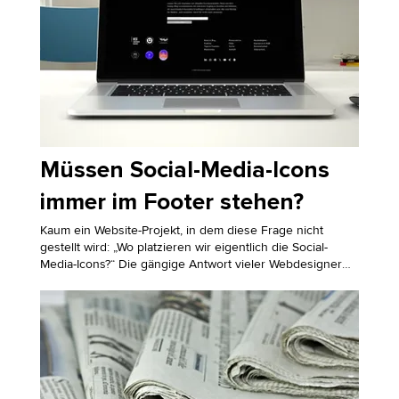
Müssen Social-Media-Icons
immer im Footer stehen?
Kaum ein Website-Projekt, in dem diese Frage nicht
gestellt wird: „Wo platzieren wir eigentlich die Social-
Media-Icons?“ Die gängige Antwort vieler Webdesigner
lautet reflexartig: „In den Footer.“ – so, als gäbe es keine
Alternative. Doch ist das wirklich die beste Lösung? Oder
handelt es sich um eine Gewohnheit, die mehr schadet
als nützt? Ursprung der Footer-Gewohnheit Die
Platzierung von Social-Media-Icons im Footer hat
historische Gründe: Ordnung & Übersichtlichkeit: Der
Footer galt schon immer als Sammelpunkt für