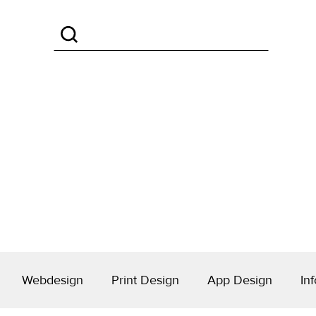
Webdesign
Print Design
App Design
Inf