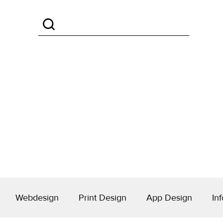
Webdesign
Print Design
App Design
Inf