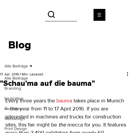
Blog
Alle Beiträge
17. Apr. 2016
1 Min. Lesezeit
Alle Beiträge
"Schau'ma auf die bauma"
Branding
Inspiration
Every three years the 
bauma
 takes place in Munich 
– this year from 11 to 17 April 2016. If you are 
Business
interested in machines and trucks for construction 
Webdesign
sites, this fair might be 
the
 mecca for you. It features 
Print Design
more than 3,400 exhibitors from nearly 60 