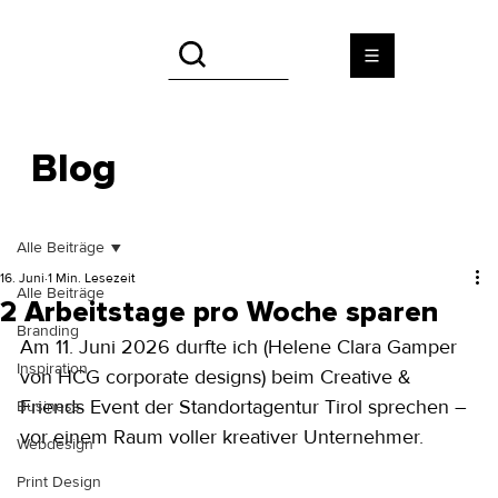
Blog
Alle Beiträge
16. Juni
1 Min. Lesezeit
Alle Beiträge
2 Arbeitstage pro Woche sparen
Branding
Am 11. Juni 2026 durfte ich (Helene Clara Gamper 
Inspiration
von HCG corporate designs) beim Creative & 
Friends Event der Standortagentur Tirol sprechen – 
Business
vor einem Raum voller kreativer Unternehmer.
Webdesign
Print Design