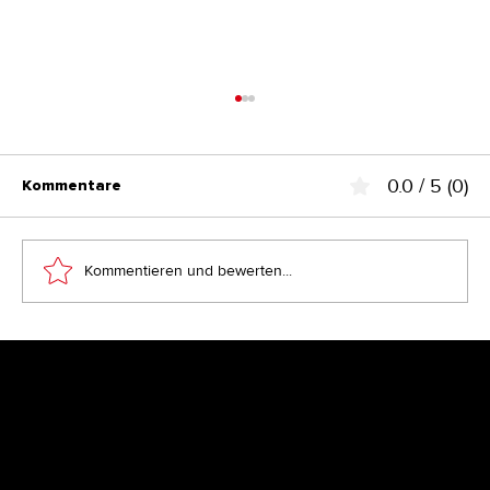
0.0 / 5 (0)
Kommentare
Kommentieren und bewerten...
Warum Ihre Website Besucher hat,
aber keine Anfragen
Newsletter
Lassen Sie sich inspirieren von aktuellen Kundenprojekten,