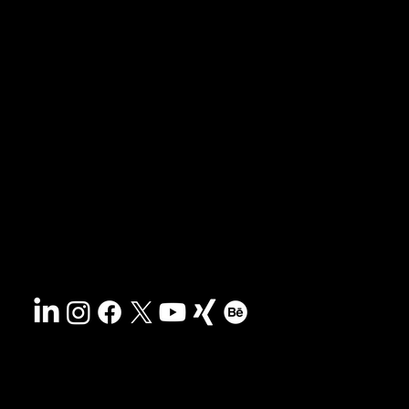
News & Blog
Portfolio
Tipps & Freebies
Masterclass
Presse-Archiv
FAQs
Suche
Kontakt
Nachhaltigkeit
Impressum
&
AGB
Barrierefreiheit
Datenschutz
© 2025 HCG corporate designs