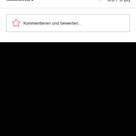
Kommentieren und bewerten...
China durch die Linse eines Brand
Designers
Newsletter
Lassen Sie sich inspirieren von aktuellen Kundenprojekten,
News aus dem Design-Blog und bekommen Sie exklusiven
Zugang zu Goodies und Aktionen, die ausschließlich
Newsletter-Empfängern vorbehalten sind. Alle zwei Monate
frei Mailbox - jetzt anmelden, damit Sie nichts mehr verpassen.