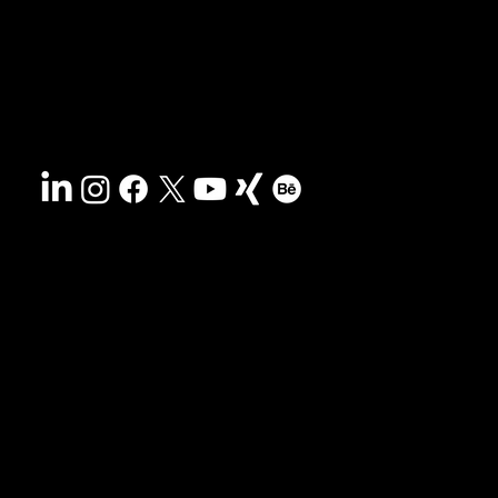
Nachhaltigkeit
Impressum
&
AGB
Barrierefreiheit
Datenschutz
© 2025 HCG corporate designs