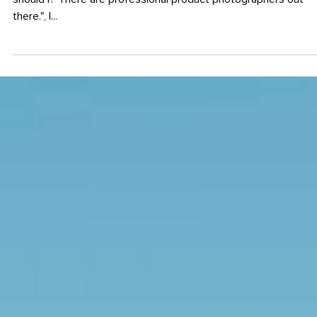
Basically, I never had much to do with product photography. "
should I? There are professional product photographers out
there.", I...