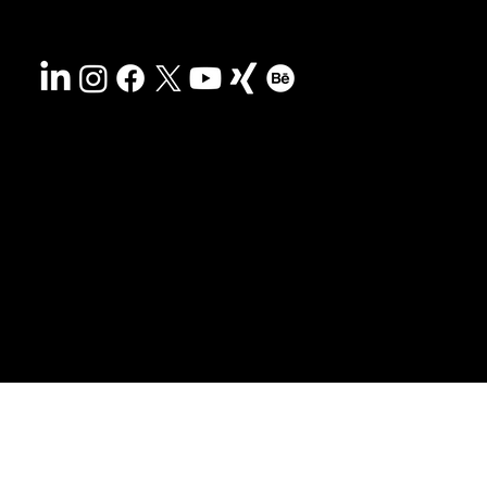
Nachhaltigkeit
Impressum
&
AGB
Barrierefreiheit
Datenschutz
© 2025 HCG corporate designs