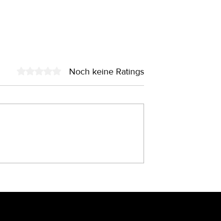
Noch keine Ratings
Mit 0 von 5 Sternen bewertet.
age pro Woche
Avora ist live: Eine neue
Lernplattform für
unternehmerischen Erfol
– und HCG corporate
designs ist als Expertin
vertreten