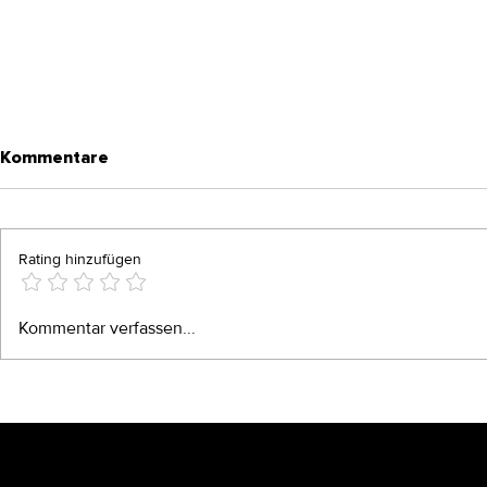
Kommentare
Rating hinzufügen
China durch die Linse eines
2 Arbeitst
Kommentar verfassen...
Brand Designers
sparen