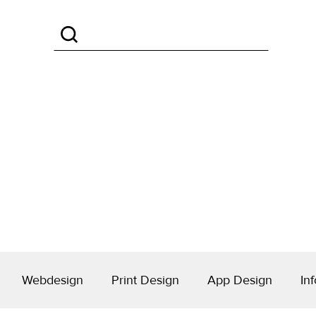
Webdesign
Print Design
App Design
Inf