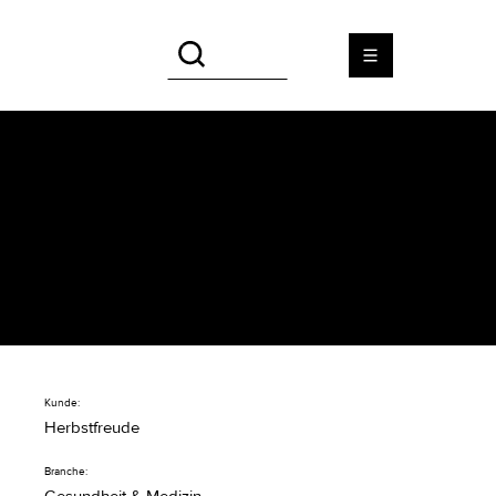
Herbstfreude
Branding für Herbstfreude im
Bereich Pflege
Kunde:
Herbstfreude
Branche: