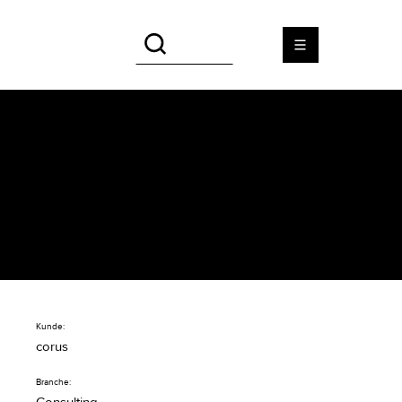
corus
Logo Design Konzept für
Schweizer Medizin-Consulter
Kunde:
corus
Branche: