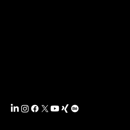
News & Blog
Portfolio
Tipps & Freebies
Masterclass
Presse-Archiv
FAQs
Suche
Kontakt
Nachhaltigkeit
Impressum
&
AGB
Barrierefreiheit
Datenschutz
© 2025 HCG corporate designs