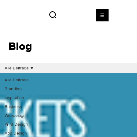
Blog
Alle Beiträge
Alle Beiträge
Branding
Inspiration
Business
Webdesign
Print Design
App Design