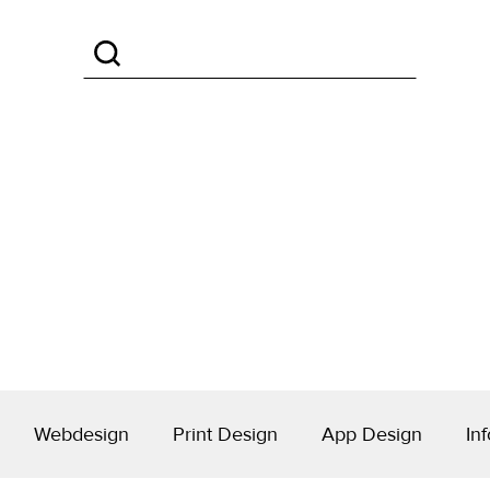
Webdesign
Print Design
App Design
Inf