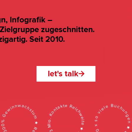
, Infografik –
Zielgruppe zugeschnitten.
gartig. Seit 2010.
let's talk
+300% Gewinnwachstum ★ Rebranding ★
20 x so viele Buchungen ★ Branding 
93 Mio. Kontakte Reichweite ★ Infografik ★