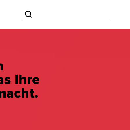
n
as Ihre
macht.