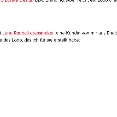
Corporate Design
 bzw. Branding. Aber reicht ein Logo all
t 
June Randall dressmaker
, eine Kundin von mir aus Engla
 das Logo, das ich für sie erstellt habe: