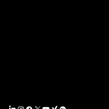
News & Blog
Portfolio
Tipps & Freebies
Masterclass
Presse-Archiv
FAQs
Suche
Kontakt
Nachhaltigkeit
Impressum
&
AGB
Barrierefreiheit
Datenschutz